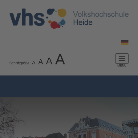
A
A
A
Naviga
A
Schriftgröße:
ein-/a