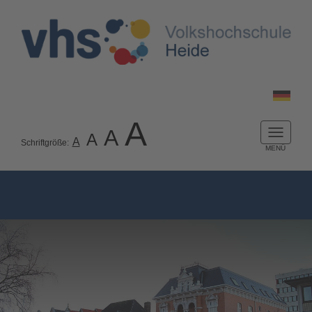
A
A
A
Naviga
A
Schriftgröße:
ein-/a