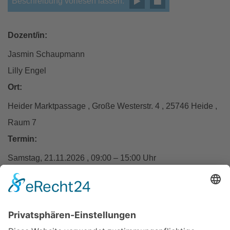
Beschreibung vorlesen lassen:
Dozent/in:
Jasmin Schaupmann
Lilly Engel
Ort:
Heider Marktpassage , Große Westerstr. 4 , 25746 Heide ,
Raum 7
Termin:
Samstag, 21.11.2026 , 09:00 – 15:00 Uhr
In den Warenkorb