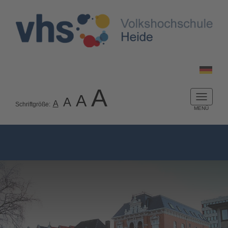
A
A
A
Naviga
A
Schriftgröße:
ein-/a