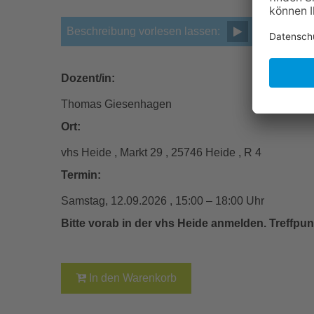
Beschreibung vorlesen lassen:
Dozent/in:
Thomas Giesenhagen
Ort:
vhs Heide , Markt 29 , 25746 Heide , R 4
Termin:
Samstag, 12.09.2026 , 15:00 – 18:00 Uhr
Bitte vorab in der vhs Heide anmelden. Treffpun
In den Warenkorb