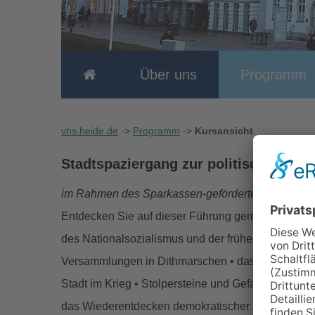
Über uns
Programm
vhs.heide.de
->
Programm
->
Kursansicht
Stadtspaziergang zur politischen Bil
im Rahmen des Sparkassen-geförderten Projekts "M
Entdecken Sie auf dieser Führung gemeinsam die H
des Nationalsozialismus und der frühen Nachkriegs
Versammlungen in Dithmarschen • das Geflecht von lo
Stadt im Krieg • Stolpersteine und Gefangenenlage
das Wiederentdecken demokratischer Strukturen.