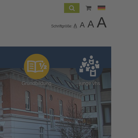
A
A
A
A
Schriftgröße:
Grundbildung
junge vhs