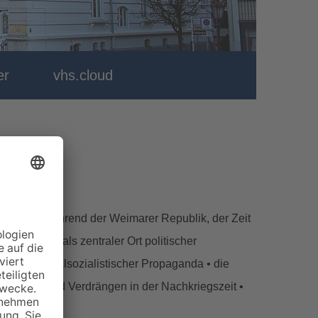
er
vhs.cloud
cklungen während der Weimarer Republik, der Zeit
adt Heide als zentraler Ort politischer
lisse nationalsozialistischer Propaganda • die
erstummen und Verdrängen in der Nachkriegszeit •