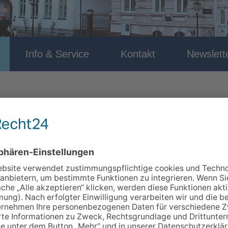
Info & Service
Kontakt
Newslett
dung
- Kurs-Nr.: 1006
itreden. Mitmachen. Mit dir!"
eider Stadtgeschichte vor dem Hintergrund der lokalen Entwi
jahre. Themenschwerpunkte des Spaziergangs sind u.a.: • die St
kaler Wirtschaft und politischer Radikalität • die Stadt als Ku
r • Verortung von Opfern und Tätern im heutigen Stadtbild • V