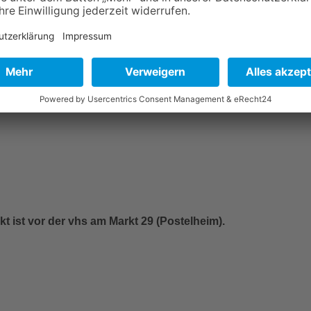
kt ist vor der vhs am Markt 29 (Postelheim).