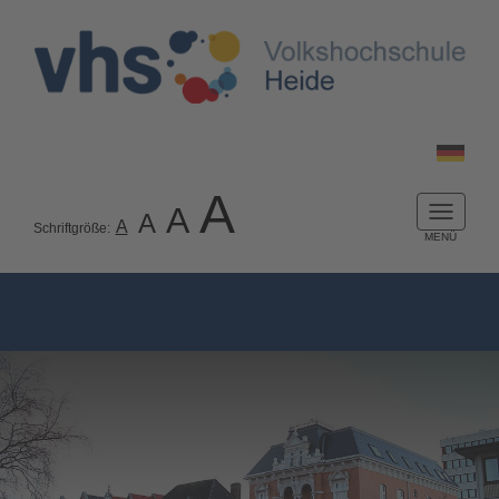
A
A
A
Naviga
A
Schriftgröße:
ein-/a