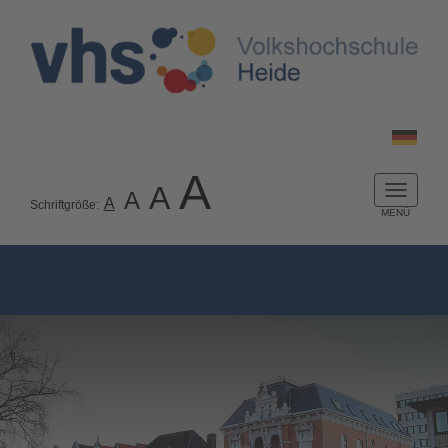
A
A
A
Naviga
A
Schriftgröße:
ein-/a