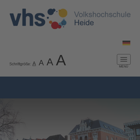
A
A
A
Naviga
A
Schriftgröße:
ein-/a