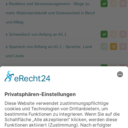
Resilienz und Stressmanagement - Wege zu
mehr Widerstandskraft und Gelassenheit in Beruf
und Alltag
Schwedisch von Anfang an A1.1
Spanisch von Anfang an A1.1 - Sprache, Land
und Leute
Stressbewältigung durch Achtsamkeit -
Achtsamkeitsbasierte Methoden für mehr
Entspannung und Erfüllung in Beruf und Alltag
Zurück