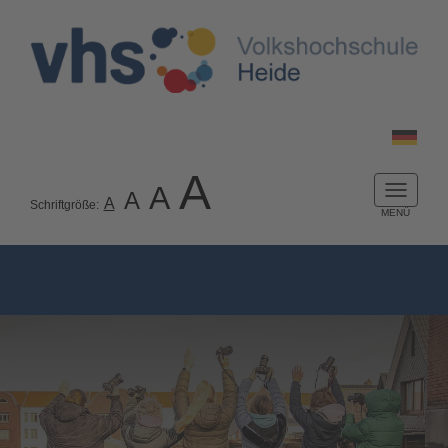
A
A
A
Naviga
A
Schriftgröße:
ein-/a