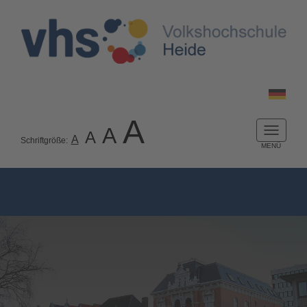
A
A
A
Naviga
A
Schriftgröße:
ein-/a