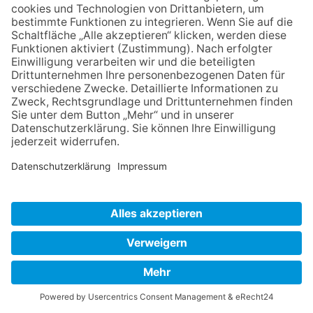
bestimmen Sie! - in Kooperation mit der
Verbraucherzentrale
Vortrag
Patientenverfügung: Über Ihre Behandlung
bestimmten Sie! - in Kooperation mit der
Verbraucherzentrale
Vortrag
Paula Modersohn-Becker: Ein Künstlerinnenleben
zwischen Konvention und Aufbruch - in Kooperation
mit der Museumsinsel Lüttenheid
Vortrag
Pilates - Haltung neu erleben
Pilzexkursion in Krumstedt
Pilzexkursion in Welmbüttel
Plattdeutsch Aufbaukurs - in Präsenz