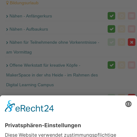
Bildungsurlaub
Nähen - Anfängerkurs
Nähen - Aufbaukurs
Nähen für Teilnehmende ohne Vorkenntnisse -
am Vormittag
Offene Werkstatt für kreative Köpfe -
MakerSpace in der vhs Heide - im Rahmen des
Digital Learning Campus
Offene Werkstatt für kreative Köpfe -
MakerSpace in der vhs Heide - im Rahmen des
Digital Learning Campus
Patientenverfügung: Über Ihre Behandlung